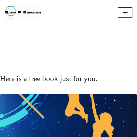
Skip
to
Jornada Sem Limite
content
Uma jornada profunda e multifacetada, uma
profunda aventura filosófica.
Here is a free book just for you.